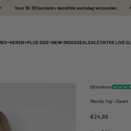
Voor 16:30 besteld = dezelfde werkdag verzonden
MES
HEREN
PLUS SIZE
NEW-IN
DAGDEAL
SALE
TIKTOK LIVE C
Uitstekend
Wendy Top - Zwart
Aanbiedingsprij
€24,99