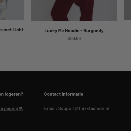
js met Licht
Lucky Me Hoodie - Burgundy
Aanbiedingsprijs
€59,99
prijs
ten logeren?
Contact informatie
ze pagina 📃
Email: Support@flexxfashion.nl