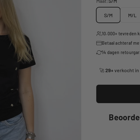
Maat:
S/M
S/M
M/L
10.000+ tevreden k
Betaal achteraf me
14 dagen retourgar
🚀
29+
verkocht in
🛒 In winkelwagen
👀 Trending nu!
42
Beoordee