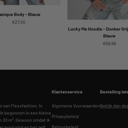
anique Body - Blauw
Aanbiedingsprijs
€27,50
Lucky Me Hoodie - Donker Gri
Blauw
Aanbiedings
€59,99
Klantenservice
Bestelling la
m van Flexxfashion. In
Algemene Voorwaarden
Bekijk dan de
ik begonnen in een kleine
Privacybeleid
n 33 m². Gewoon omdat ik
Retourbeleid
r mooi vind en het zelf