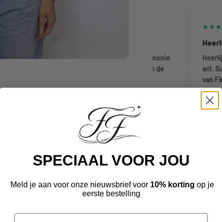
★★★★★
★★★★★
10/10 aanrader
Heerlijke
Super mooie armband gekocht. Mega mooie
Heerlijke 
kwaliteit. Stevig en ook altijd gezellig in de
wit. Super
lives. Aanrader!
van Flexxf
Esther
S D
23 februari 2026
22 februari 
VERZENDEN & RET
SPECIAAL VOOR JOU
BETALEN
Meld je aan voor onze nieuwsbrief voor
10% korting
op je
eerste bestelling
Email