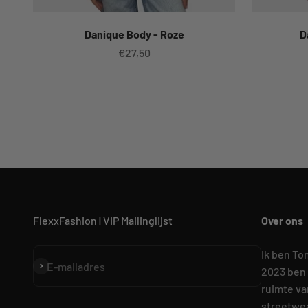
Danique Body - Roze
D
Aanbiedingsprijs
€27,50
FlexxFashion | VIP Mailinglijst
Over ons
Ik ben To
Abonneren
E-mailadres
2023 ben 
ruimte va
streetwea