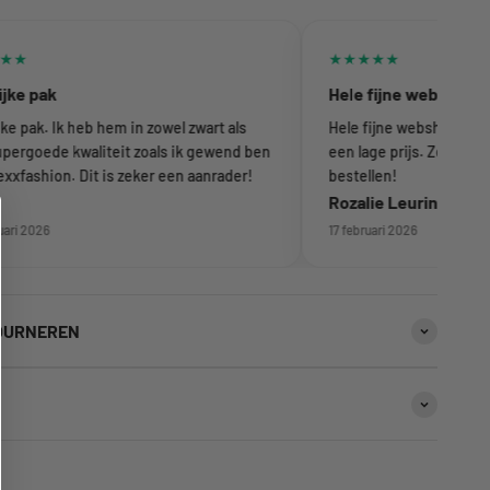
★★★★★
 pak
Hele fijne webshop
pak. Ik heb hem in zowel zwart als
Hele fijne webshop met goe
goede kwaliteit zoals ik gewend ben
een lage prijs. Zeker een aa
ashion. Dit is zeker een aanrader!
bestellen!
Rozalie Leurink
2026
17 februari 2026
OURNEREN