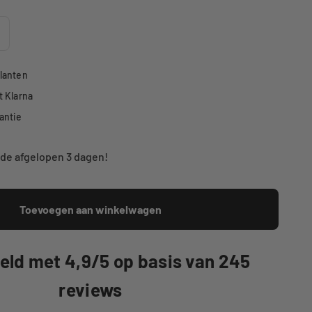
lanten
t Klarna
antie
 de afgelopen 3 dagen!
s van
34
klanten
1
mensen bekijken dit nu!
Toevoegen aan winkelwagen
ld met 4,9/5 op basis van 245
reviews