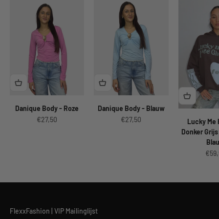
Danique Body - Roze
Danique Body - Blauw
Aanbiedingsprijs
Aanbiedingsprijs
€27,50
€27,50
Lucky Me 
Donker Grijs
Bla
Aanb
€59,
FlexxFashion | VIP Mailinglijst