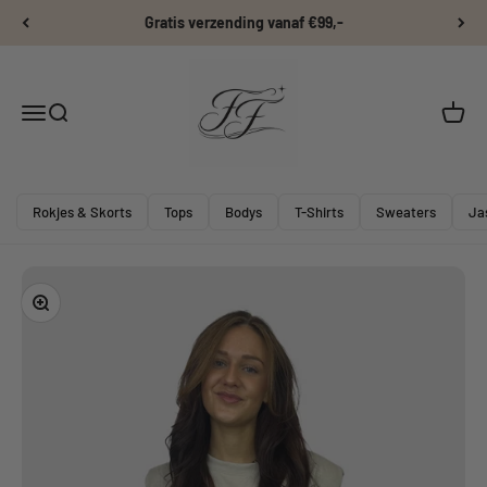
Naar inhoud
Gratis verzending vanaf €99,-
Flexxfashion
Navigatiemenu openen
Zoeken openen
Winke
Rokjes & Skorts
Tops
Bodys
T-Shirts
Sweaters
Ja
In-/uitzoomen