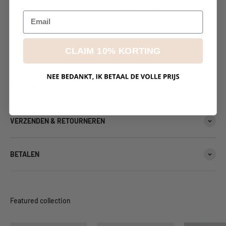
ijd gezellig in de
wit. Supergoede kwaliteit zoals ik gewend 
Email
van Flexxfashion. Dit is zeker een aanrader!
S D
22 februari 2026
CLAIM 10% KORTING
BESCHRIJVING
VERZENDEN & RETOURNEREN
BETALEN