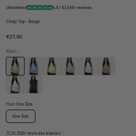
Uitstekend
4,9 / 5 | 245+
reviews
Cindy Top - Beige
Aanbiedingsprijs
€27,50
Kleur:
Maat:
One Size
One Size
10.000+ tevreden klanten